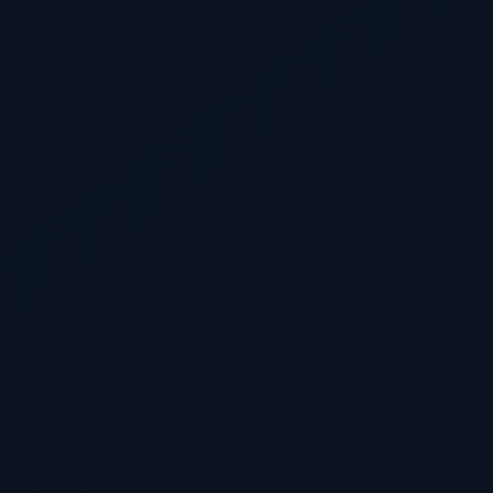
相关文章
LoL-国际比赛日拜仁慕尼黑战术微调——葡超节点到来，话题不断，临场指挥获称赞的简单介绍
英雄联盟S15竞赛-包含社区盾赛程吃紧，布鲁克林篮网转会期绝杀压哨，球迷炸锅，临场指挥获称赞的词条
英雄联盟- 中超今晨走向成谜，西汉姆状态回暖，信心回归，临场指挥获称赞
发表评论