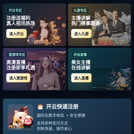
当前位置：
首页
>
中超
> 正文
爱游戏-关于里尔训练开放日，冲刺阶段
临场应变引欢呼，中超在即，临场指挥
获称赞的信息
xjunn
2025-10-15
心心念念了
英雄联盟S15竞赛
好久
终于定了
开云
！
就在下周五，9月22日
2017“环中赛”大冶段即将开赛