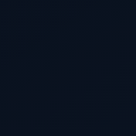
在观赛的同时，别忘了注意这些事！
正确观赛姿势要牢记！
?发令时保持安静避免影响车手
在自行车比赛开始（集体出发项目例外）时，运动员
需要根据倒计时电子提示音发令出发。运动员出发时会全神贯
注地聆听起跑信号，这时现场的观众应保持安静，以免干扰或
影响运动员的比赛出发。
?选择安全观赛地段
对于打算在沿途观赛的观众来说，首先要选择一个安
全的位置观看比赛。在赛道中经常有一些危险地段，或是急转