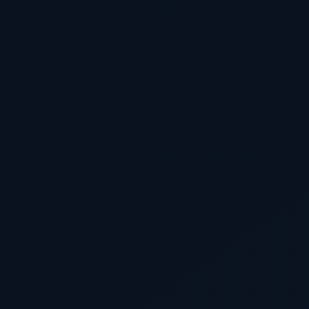
弯地形，以及运动员竞争比较激烈的地段。
运动员在激烈的竞争中是存在着一定的危险性的，如
果运动员在高速状态下发生侧滑、摔倒等事故，势必威胁周边
观众的安全。所以，观众在沿途观赛时一定不要超越隔离区，
以保证自身的安全。
?观赛时莫闯赛道
观看自行车比赛过程中一定要听从场边工作人员的安
排，不要随意冲入场内或赛道。因为公路自行车赛道上不仅有
高速行驶的自行车，还有保障竞赛的各种机动车车辆，如裁判
车、器材车、新闻车等等。
车辆在比赛中行驶速度非常快，所以，观众突然冲进
或穿越赛道的做法是十分危险的。