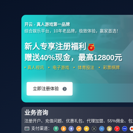
首页
综合球星
篮球
当前位置：
首页
>
五大联赛
> 正文
爱游戏-CBA季后赛集结日
抗强度拉满的简单介绍
xjunn
五大联赛
2025-10-15
停止开放篮球足球排球等团体性和对抗性运动
公司CEO王大。