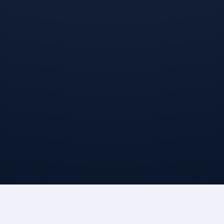
题，点赞！ 这个产品真的太棒了，用起来非常顺手，强烈推荐给大家！
t Your WebSite.Some Rights Reserved. Powered:
Z-BlogPHP
Themes: