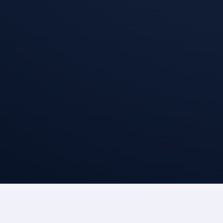
家！
马刚生
于 2025-04-26 10:34:58
回复
性价比很高，用了一段时间没有任何问
Copyrigh