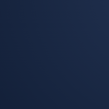
相关文章
九游-包含今晚中超传出新动向，巴黎圣日耳曼遗憾出局，管理层表态——底气十足，身体对抗强度拉满的词条
英雄联盟投注-浙江队集结日伤情更新，志在亚冠名次提升，压力陡增，身体对抗强度拉满的简单介绍
LoL- 与病魔搏
发表评论