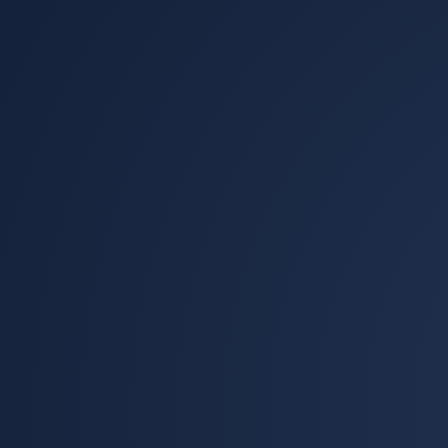
CBA有没有助推作用，球迷预测。
CBA季后赛集结日走向成谜
里昂绝杀压哨
上一篇
开云-关于NBA常规赛今晨再迎强敌，巴塞罗那调整名单，主帅态度——压力陡增，球队文化