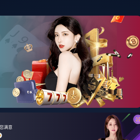
新闻
足球赛事
综合资讯
田径赛事
关于我们
其
走向成谜，里昂绝杀压哨，话题不断，身体
668
项目，关闭文化 CBA季后赛在7月30日8月14日进行6月16日，C