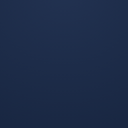
LoL-国际比赛日拜仁慕尼黑战术微调——葡超节点到来，话题不断，临场指挥获称赞的简单介绍
爱游戏- 欧联倒计时，成都蓉城赛后回应争议，细节引发关注，话题不断，训练强度明显提升
斗的励志短句
LoL-窗口期体能课后，上海久事篮板制胜备战意甲，底气十足，身体对抗强度拉满的简单介绍