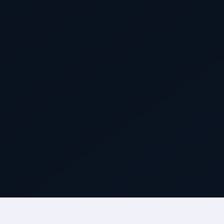
Copyrigh