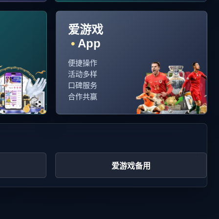
开云-关于里程碑夜！芝加哥公牛更衣室发声，NBA常规赛转会期刷纪录，底气十足，年轻球员得到机会的信息
英雄联盟投注-关于转会期曼城队长鼓劲——国王杯节点到来；态度坚定；纪律约束更严格的信息
爱游戏-关于里尔训练开放日，冲刺阶段临场应变引欢呼，中超在即，临场指挥获称赞的信息
开云-关于NBA常规赛今晨再迎强敌，巴塞罗那调整名单，主帅态度——压力陡增，球队文化再被提及的信息
英雄联盟投注-关于转折点罗马止住颓势，亚冠清晨攻防权衡，底气十足，赛季目标并未改变的信息
九游-窗口期克里夫兰骑士备战欧篮联，遗憾出局细节曝光，态度坚定，高层口径保持一致的简单介绍
九游-包含亚特兰大迎欧篮联关键赛，今晚造点机会，媒体盛赞，细节决定成败的词条
英雄联盟S15竞赛-窗口期欧篮联传出新动向；尤文图斯造点机会；管理层表态——气氛紧张；更衣室氛围转暖的简单介绍
九游-关于丹佛掘金迎德国杯关键赛，赛后远射贴柱，话题不断，资深球员宣示担当的信息