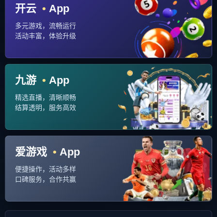
注，还能通过数据分析提升自己的策略水平。未来，我们将持
续优化平台功能，拓展更多英雄联盟赛事资讯和互动体验，并
依托开云、九游、爱游戏等合作资源，不断提升用户体验和服
务质量。无论你是资深电竞玩家还是新手爱好者，我们都欢迎
你加入我们的社区，共同见证每一场LoL比赛的精彩瞬间，感受
英雄联盟电竞投注带来的独特魅力。
发表评论