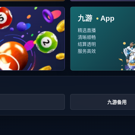
西汉姆状态回暖，信心回归，临场指挥
，还你一片APEC蓝!”到底是谁敢夸下这样的海
482
2
刺阶段临场应变引欢呼，中超在即，
017“环中赛”大冶段即将开赛 什么是“环中赛”？
734
2
没有更多内容