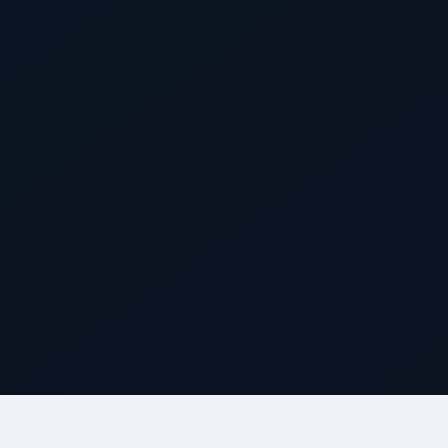
控场能力受关注
(2)
压力陡增
(4)
球探报告显示潜力
(5)
细节引发关注
(2)
轮换策略成焦点
(3)
更衣室稳定
(2)
赛程密集仍需轮换
(3)
数据趋势出现新变化
(4)
集结日体能课后
(2)
GebiLaoli