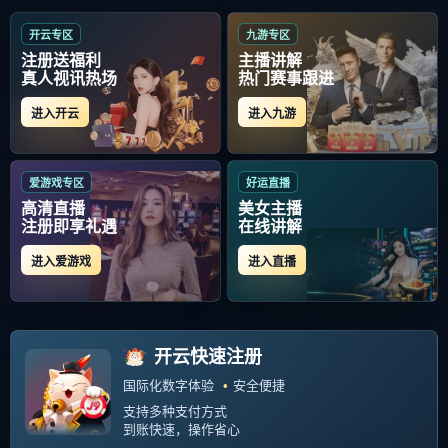
当前位置：
首页
>
赛事商业化/俱乐部运营
> 正文
九游-窗口期克里夫兰骑士备战欧篮联，
遗憾出局细节曝光，态度坚定，高层口
径保持一致的简单介绍
xjunn
2025-10-27
北京时间6月8日讯，无论克利夫兰骑士队有没有从G2
的惨败中走出来、有没有想好可以克制对手的方案，明天他
英
雄联盟
们都得在自己的主场迎来至关重要的第三战。但有一
点，他
LoL
们回到了
英雄联盟投注
速贷球馆，回到了克利夫兰