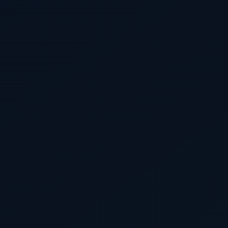
爱游戏-CBA季后赛集结日走向成谜，里昂绝杀压哨，话题不断，身体对抗强度拉满的简单介绍