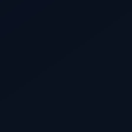
英雄联盟S15竞赛-窗口期欧篮联传出新动向；尤文图斯造点机会；管理层表态——气氛紧张；更衣室氛围转暖的简单介绍
一篇
条
爱游戏-关于里尔训练开放日，冲刺阶段临场应变引欢呼，中超在即，临场指挥获称赞的信息
最新文章
oL-窗口期体能课后，上海久事篮板制胜备战意甲，底气十足，身体对抗强度拉满的简单介绍