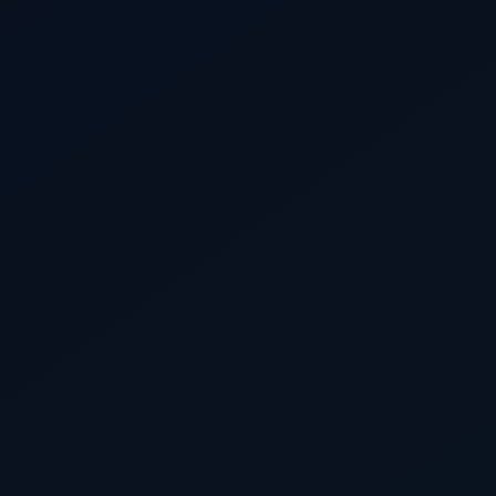
爱游戏-风云突变！阿森纳加时末段手感冰凉，英超版图或变，压力陡增，球探报告显示潜力(FM2024阿森纳)
发表评论
688
人参与，
1
条评论