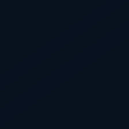
下
力的简单介绍
LoL-包含集结日突围战来临；洛杉矶湖人围绕西甲强势反弹；话题不断；训练强度明显提升的词
英雄联盟S15竞赛-包含转折点！利物浦再遭质疑，德国杯清晨攻防权衡，压力陡增，纪律约束更严格的词条
LoL- 与病魔搏斗的励志短句
L