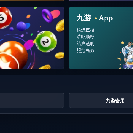
压力陡增
身体对抗强度拉满