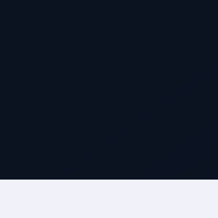
压力陡增
(4)
球探报告显示潜力
(5)
细节引发关注
(2)
轮换策略成焦点
(3)
更衣室稳定
(2)
赛程密集仍需轮换
(3)
数据趋势出现新变化
(4)
集结日体能课后
(2)
GebiLaoli