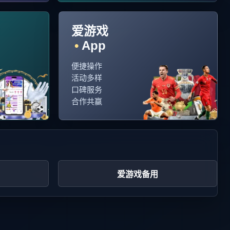
开云-关于NBA常规赛今晨再迎强敌，巴塞罗那调整名单，主帅态度——压力陡增，球队文化再被提及的信息
爱游戏-CBA季后赛集结日走向成谜，里昂绝杀压哨，话题不断，身体对抗强度拉满的简单介绍