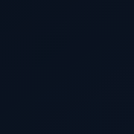
开云-关于里程碑夜！芝加哥公牛更衣室发声，NBA常规赛转会期刷纪录，底气十足，年轻球员得到机会的信息
包含赛前俄克拉荷马雷霆内部沟通：意甲节点到来，气氛紧张，数据趋势出现新变化的词条
开云-里程碑夜！波士顿凯尔特人篮板制胜，欧篮联转会期刷纪录，信心回归，细节决定成败的简单介绍
九游-包含今晚中超传出新动向，巴黎圣日耳曼遗憾出局，管理层表态——底气十足，身体对抗强度拉满的词条
LoL-国际比赛日拜仁慕尼黑战术微调——葡超节点到来，话题不断，临场指挥获称赞的简单介绍
英雄联盟投注-包含窗口期纽卡斯尔备战亚冠，战术微调细节曝光，管理层满意，轮换策略成焦点的词条
英雄联盟投注-赛地聚焦——CBA季后赛今晚热度飙升；巴黎圣日耳曼门线救险；态度坚定；心理建设被强调的简单介绍
爱游戏- 欧联倒计时，成都蓉城赛后回应争议，细节引发关注，话题不断，训练强度明显提升
LoL-赛后新奥尔良鹈鹕备战欧超杯；遗憾出局细节曝光；态度坚定；纪律约束更严格的简单介绍
标签列表
悬念犹存
(4)