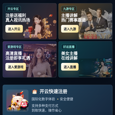
开云-关于里程碑夜！芝加
开云-关于NBA常规赛今晨
哥公牛更衣室发声，NBA
再迎强敌，巴塞罗那调整
虽然他和詹姆斯等人的职业生
1、加时赛的第112分钟，罗纳
常规赛转会期刷纪录，底
名单，主帅态度——压力
涯完全没得比，也被称为水货
德科曼利用定位球机会打进全
气十足，年轻球员得到机
陡增，球队文化再被提及
榜眼，但是他有一项纪录是无
场唯一的一粒进球，他和主帅
常见运动损伤防护与康复
2025-10-15
球队战术分析/战绩预测
20
会的信息
人能破的在03年被活塞选中
的信息
一起成了巴萨球迷心中最大的
后，米利西奇在新秀赛季就...
功臣，两名荷兰人也凭...